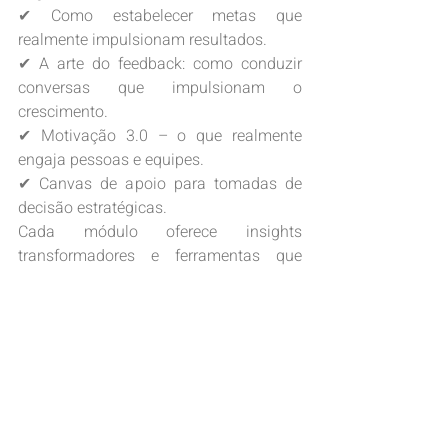
✔ Como estabelecer metas que 
realmente impulsionam resultados.
✔ A arte do feedback: como conduzir 
conversas que impulsionam o 
crescimento.
✔ Motivação 3.0 – o que realmente 
engaja pessoas e equipes.
✔ Canvas de apoio para tomadas de 
decisão estratégicas.
Cada módulo oferece insights 
transformadores e ferramentas que 
auxiliam líderes a tomar decisões mais 
assertivas, aproveitar melhor as 
competências de suas equipes e 
conduzir seus negócios com clareza e 
propósito.
SEJA UM LÍDER QUE INSPIRA E 
TRANSFORMA