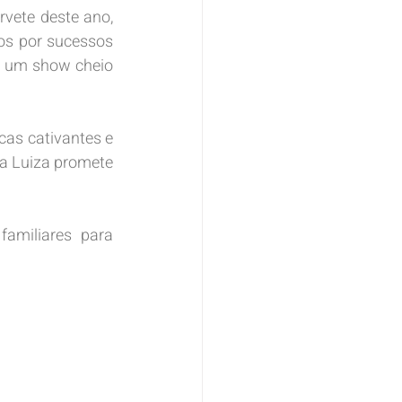
vete deste ano, 
s por sucessos 
 um show cheio 
as cativantes e 
a Luiza promete 
miliares para 