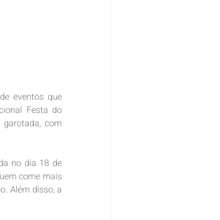
e eventos que 
ional Festa do 
 garotada, com 
da no dia 18 de 
Quem come mais 
o. Além disso, a 