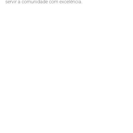
servir a comunidade com excelência.
Posts recentes
Ver tudo