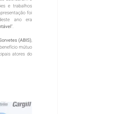
es e trabalhos 
presentação foi 
este ano era 
ntável
”.
 Sorvetes (ABIS)
, 
benefício mútuo 
ipais atores do 