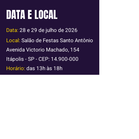
DATA E LOCAL
Data:
28 e 29 de julho de 2026
Local:
Salão de Festas Santo Antônio
Avenida Victorio Machado, 154
Itápolis - SP -
CEP:
14.900-000
Horário:
das 13h às 18h
Sobre a Entrada:
Entrada Gratuita
para empresas (CNPJ).
Pessoa
física:
ingresso pago na portaria do
evento.